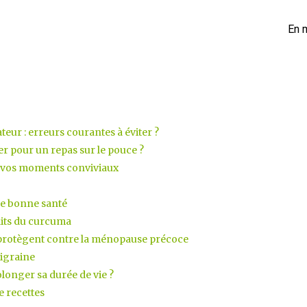
En 
teur : erreurs courantes à éviter ?
ier pour un repas sur le pouce ?
 vos moments conviviaux
ne bonne santé
aits du curcuma
 protègent contre la ménopause précoce
migraine
longer sa durée de vie ?
 recettes