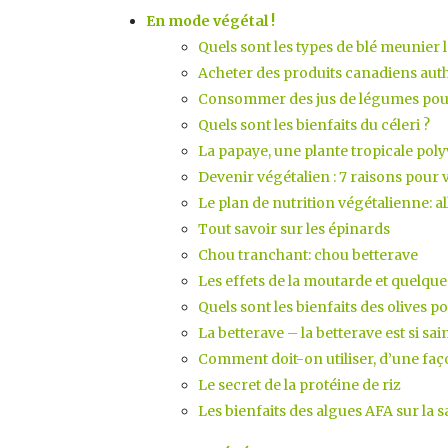
En mode végétal !
Quels sont les types de blé meunier le
Acheter des produits canadiens aut
Consommer des jus de légumes pour
Quels sont les bienfaits du céleri ?
La papaye, une plante tropicale pol
Devenir végétalien : 7 raisons pour
Le plan de nutrition végétalienne: al
Tout savoir sur les épinards
Chou tranchant: chou betterave
Les effets de la moutarde et quelques
Quels sont les bienfaits des olives po
La betterave – la betterave est si sai
Comment doit-on utiliser, d’une façon
Le secret de la protéine de riz
Les bienfaits des algues AFA sur la s