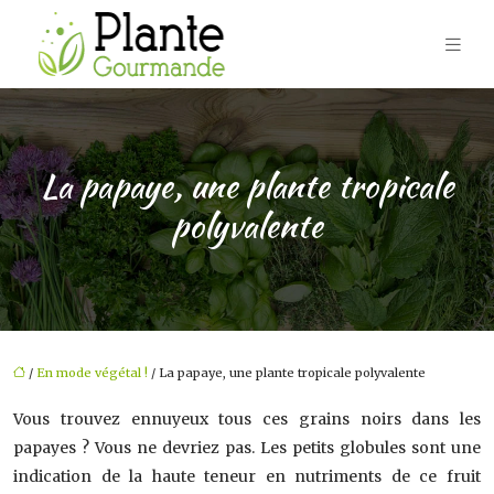
La papaye, une plante tropicale
polyvalente
/
En mode végétal !
/ La papaye, une plante tropicale polyvalente
Vous trouvez ennuyeux tous ces grains noirs dans les
papayes ? Vous ne devriez pas. Les petits globules sont une
indication de la haute teneur en nutriments de ce fruit