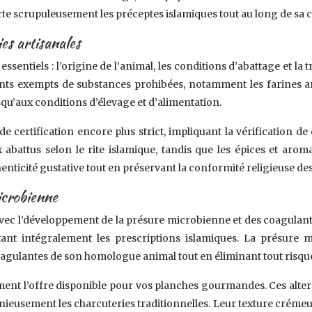
cte scrupuleusement les préceptes islamiques tout au long de sa c
ies artisanales
rs essentiels : l’origine de l’animal, les conditions d’abattage et
ts exempts de substances prohibées, notamment les farines ani
u’aux conditions d’élevage et d’alimentation.
de certification encore plus strict, impliquant la vérification
 abattus selon le rite islamique, tandis que les épices et arom
enticité gustative tout en préservant la conformité religieuse des 
icrobienne
ec l’développement de la présure microbienne et des coagulants 
ant intégralement les prescriptions islamiques. La présure 
oagulantes de son homologue animal tout en éliminant tout risqu
ent l’offre disponible pour vos planches gourmandes. Ces alterna
nieusement les charcuteries traditionnelles. Leur texture créme