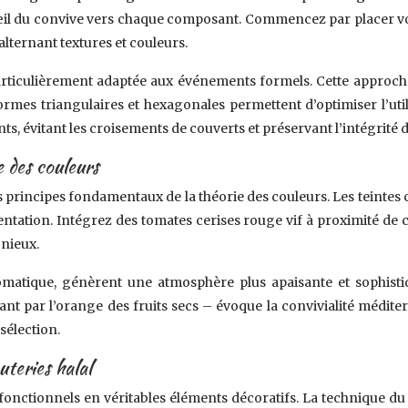
l’œil du convive vers chaque composant. Commencez par placer 
alternant textures et couleurs.
culièrement adaptée aux événements formels. Cette approche st
ormes triangulaires et hexagonales permettent d’optimiser l’uti
ts, évitant les croisements de couverts et préservant l’intégrité
e des couleurs
 principes fondamentaux de la théorie des couleurs. Les teintes 
entation. Intégrez des tomates cerises rouge vif à proximité de
onieux.
hromatique, génèrent une atmosphère plus apaisante et soph
ant par l’orange des fruits secs – évoque la convivialité médi
sélection.
uteries halal
 fonctionnels en véritables éléments décoratifs. La technique du