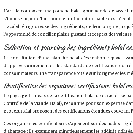
L’art de composer une planche halal gourmande dépasse large
s’impose aujourd’hui comme un incontournable des réceptions
traçabilité rigoureuse des ingrédients, de leur origine jusq
l’opportunité de concilier plaisir gustatif et respect des valeur
Sélection et sourcing des ingrédients halal c
La constitution d’une planche halal d’exception repose avan
d’approvisionnement et des standards de certification qui rég
consommateurs une transparence totale sur l’origine et les mé
Identification des organismes certificateurs halal r
Le paysage français de la certification halal se caractérise 
Contrôle de la Viande Halal), reconnue pour son expertise dan
Ecocert Halal proposent des certifications étendues couvrant l’e
Ces organismes certificateurs s’appuient sur des audits réguli
d’abattage : ils examinent minutieusement les additifs utilis