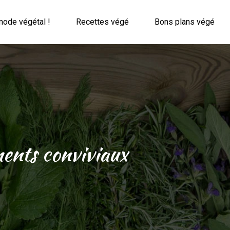
mode végétal !
Recettes végé
Bons plans végé
ents conviviaux