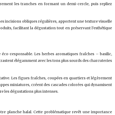
rement les tranches en formant un demi-cercle, puis repliez
es incisions obliques régulières, apportent une texture visuelle
uits, facilitant la dégustation tout en préservant l’esthétique
e éco-responsable. Les herbes aromatiques fraîches – basilic,
ontrastent élégamment avec les tons plus sourds des charcuteries
tative. Les figues fraîches, coupées en quartiers et légèrement
grappes miniatures, créent des cascades colorées qui dynamisent
re les dégustations plus intenses.
votre planche halal. Cette problématique revêt une importance