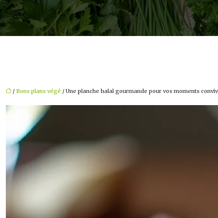
/
Bons plans végé
/ Une planche halal gourmande pour vos moments conviv