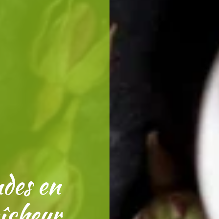
des en
aîcheur