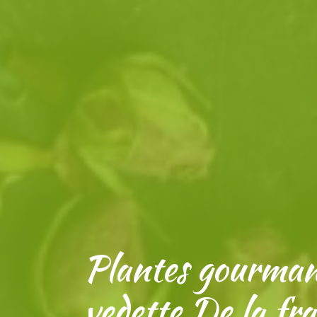
Plantes gourman
vedette De la fr